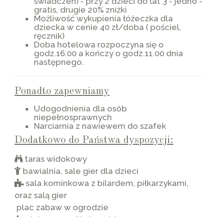
świadczeń) - przy 2 dzieci do lat 3 - jedno -
gratis, drugie 20% zniżki
Możliwość wykupienia łóżeczka dla
dziecka w cenie 40 zł/doba ( pościel,
ręcznik)
Doba hotelowa rozpoczyna się o
godz.16.00 a kończy o godz.11.00 dnia
następnego.
Ponadto zapewniamy
Udogodnienia dla osób
niepełnosprawnych
Narciarnia z nawiewem do szafek
Dodatkowo do Państwa dyspozycji:
taras widokowy
bawialnia, sale gier dla dzieci
sala kominkowa z bilardem, piłkarzykami,
oraz salą gier
plac zabaw w ogrodzie