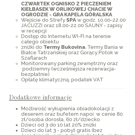
CZWARTEK OGNISKO Z PIECZENIEM
KIEŁBASEK W ORLIKOWEJ CHACIE W
OGRODZIE - GRA KAPELA GÓRALSKA
Wejście do Strefy
SPA
w godz. 10.00-22.00
JACUZZI oraz 18.00-22.00 SAUNY - zapisy
w recepcji
Dostęp do Internetu WI-FI na terenie
całego obiektu
zniżki do
Termy Bukovina
, Termy Bania w
Białce Tatrzańskiej oraz Gorący Potok w
Szaflarach
Monitorowany parking zewnętrzny oraz
podziemny (wcześniejsza rezerwacja-
bezpłatnie)
Opłatę klimatyczną, podatek VAT
Dodatkowe informacje
Możliwość wykupienia obiadokolacji z
deserem oraz bufetem napoi w cenie 80
zł/osoba dorosła, 60 zł/dziecko
Dzieci od 3 do 10 lat 20% zniżki
Dzieci do lat 3 - pobyt gratis (bez