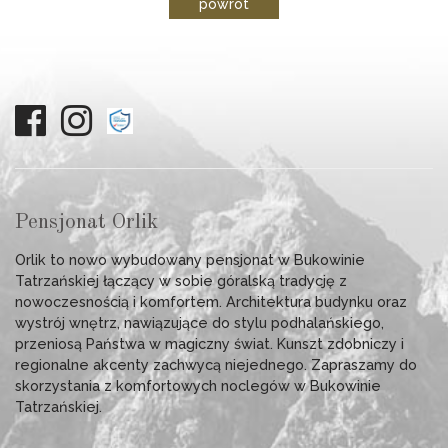
powrót
Pensjonat Orlik
Orlik to nowo wybudowany pensjonat w Bukowinie
Tatrzańskiej łączący w sobie góralską tradycję z
nowoczesnością i komfortem. Architektura budynku oraz
wystrój wnętrz, nawiązujące do stylu podhalańskiego,
przeniosą Państwa w magiczny świat. Kunszt zdobniczy i
regionalne akcenty zachwycą niejednego. Zapraszamy do
skorzystania z komfortowych noclegów w Bukowinie
Tatrzańskiej.