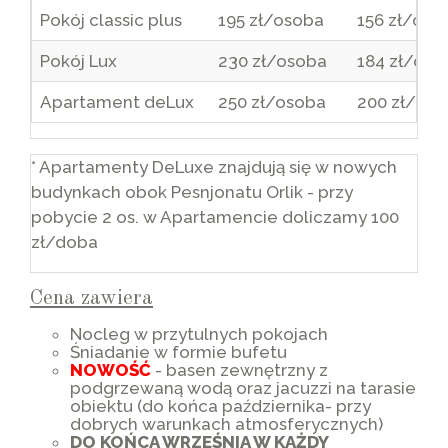
Pokój classic plus
195 zł/osoba
156 zł/oso
Pokój Lux
230 zł/osoba
184 zł/oso
Apartament deLux
250 zł/osoba
200 zł/oso
* Apartamenty DeLuxe znajdują się w nowych
budynkach obok Pesnjonatu Orlik - przy
pobycie 2 os. w Apartamencie doliczamy 100
zł/doba
Cena zawiera
Nocleg w przytulnych pokojach
Śniadanie w formie bufetu
NOWOŚĆ
- basen zewnętrzny z
podgrzewaną wodą oraz jacuzzi na tarasie
obiektu (do końca października- przy
dobrych warunkach atmosferycznych)
DO KOŃCA WRZEŚNIA W KAŻDY