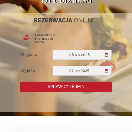
Dla biznesu
REZERWACJA
ONLINE
Gwarancja
najniższej
ceny
Przyjazd
06 sie 2026
Wyjazd
07 sie 2026
SPRAWDŹ TERMIN